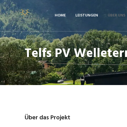
Skip
to
HOME
LEISTUNGEN
ÜBER UNS
content
Telfs PV Welleter
Über das Projekt