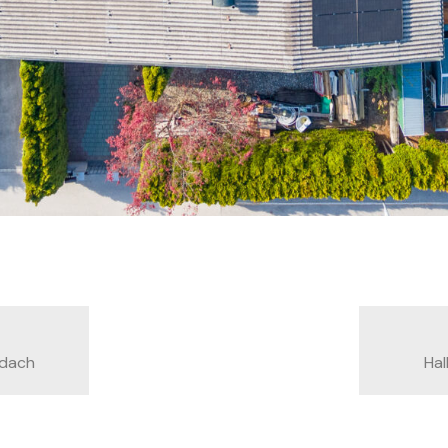
ndach
Ha