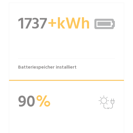
1800
+kWh
Batteriespeicher installiert
90
%