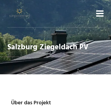
Skip
to
content
Salzburg Ziegeldach PV
Über das Projekt